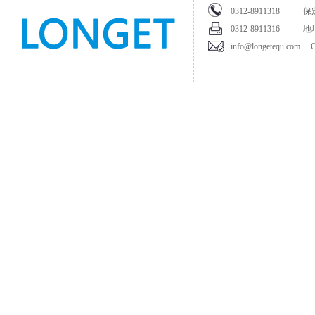
0312-891131
0312-8911316
info@longetequ.com Cop