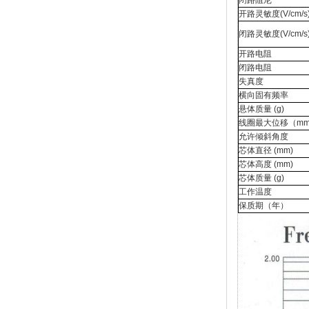
闭路阻尼
开路灵敏度
(V/cm/s
闭路灵敏度
(V/cm/s
开路电阻
闭路电阻
失真度
横向固有频率
悬体质量
(g)
线圈最大位移（
m
允许倾斜角度
芯体直径
(mm)
芯体高度
(mm)
芯体质量
(g)
工作温度
保质期（年）